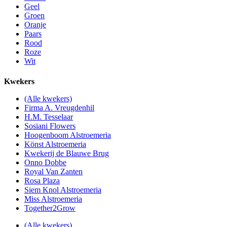
Geel
Groen
Oranje
Paars
Rood
Roze
Wit
Kwekers
(Alle kwekers)
Firma A. Vreugdenhil
H.M. Tesselaar
Sosiani Flowers
Hoogenboom Alstroemeria
Könst Alstroemeria
Kwekerij de Blauwe Brug
Onno Dobbe
Royal Van Zanten
Rosa Plaza
Siem Knol Alstroemeria
Miss Alstroemeria
Together2Grow
(Alle kwekers)